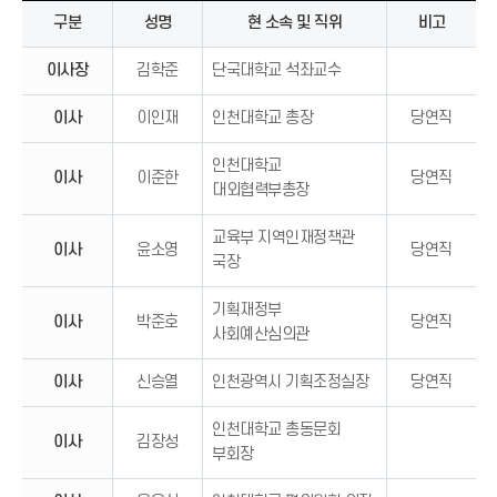
구분
성명
현 소속 및 직위
비고
이사장
김학준
단국대학교 석좌교수
이사
이인재
인천대학교 총장
당연직
인천대학교
이사
이준한
당연직
대외협력부총장
교육부 지역인재정책관
이사
윤소영
당연직
국장
기획재정부
이사
박준호
당연직
사회예산심의관
이사
신승열
인천광역시 기획조정실장
당연직
인천대학교 총동문회
이사
김장성
부회장