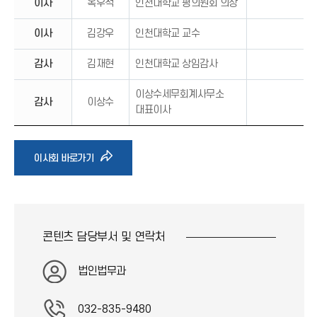
이사
옥우석
인천대학교 평의원회 의장
이사
김강우
인천대학교 교수
감사
김재현
인천대학교 상임감사
이상수세무회계사무소
감사
이상수
대표이사
바
이사회 바로가기
로
가
콘텐츠 담당부서 및
연락처
기
법인법무과
아
032-835-9480