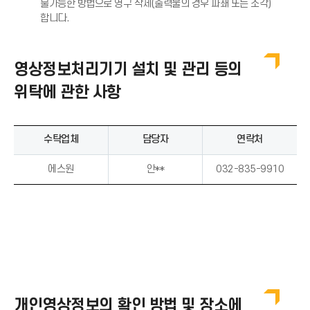
불가능한 방법으로 영구 삭제(출력물의 경우 파쇄 또는 소각)
알
합니다.
림
(
*
영상정보처리기기 설치 및 관리 등의
아
위탁에 관한 사항
이
콘
)
수탁업체
담당자
연락처
에스원
안**
032-835-9910
개인영상정보의 확인 방법 및 장소에