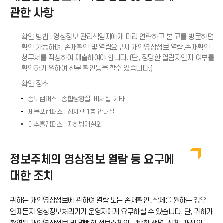
관한 사항
오
확인 방법 : 영상정보 관리책임자에게 미리 연락하고 본 교를 방문하면
른
확인 가능하며, 존재확인 및 열람요구시 개인영상정보 열람.존재확인
쪽
청구서를 작성하여 제출하여야 합니다. (단, 정당한 열람자인지 여부를
화
확인하기 위하여 신분 확인등을 할수 있습니다.)
살
오
확인 장소
표
른
(
송도캠퍼스 : 종합상황실, 비서실, 기타
쪽
→
제물포캠퍼스 : 성지관 1층 안내실
화
)
살
미추홀캠퍼스 : 지하방재실외
표
(
→
정보주체의 영상정보 열람 등 요구에
)
대한 조치
귀하는 개인영상정보에 관하여 열람 또는 존재확인․삭제를 원하는 경우
언제든지 영상정보처리기기 운영자에게 요구하실 수 있습니다. 단, 귀하가