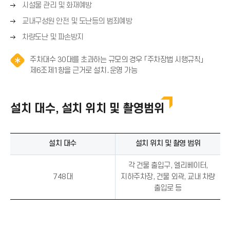
오
시설물 관리 및 화재예방
른
오
교내구성원 안전 및 도난등의 범죄예방
쪽
른
오
화
차량도난 및 파손방지
쪽
른
살
화
쪽
표
주차대수 30대를 초과하는 규모의 경우 「주차장법 시행규칙」
살
화
(
알
제6조제1항을 근거로 설치․운영 가능
표
살
→
림
(
표
)
(
→
(
*
설치 대수, 설치 위치 및 촬영범위
)
→
아
)
이
콘
설치 대수
설치 위치 및 촬영 범위
)
각 건물 출입구, 엘리베이터,
748대
지하주차장, 건물 외곽, 교내 차량
출입로 등