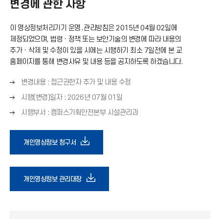
변경에 관한 사항
이 영상정보처리기기 운영․관리방침은 2015년 04월 02일에
제정되었으며, 법령ㆍ정책 또는 보안기술의 변경에 따라 내용의
추가ㆍ삭제 및 수정이 있을 시에는 시행하기 최소 7일전에 본 교
홈페이지를 통해 변경사유 및 내용 등을 공지하도록 하겠습니다.
오
변경내용 : 접근권한자 추가 및 내용 수정
른
오
시행(변경)일자 : 2026년 07월 01일
쪽
른
오
화
시행부서 : 캠퍼스기획안전본부 시설관리과
쪽
른
살
화
쪽
표
살
다
화
개인영상정보 청구서
(
표
살
→
(
표
)
운
→
(
)
다
개인영상정보 관리대장
→
로
)
운
드