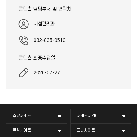
로
콘텐츠 담당부서 및
연락처
아
드
시설관리과
이
아
032-835-9510
콘
이
콘텐츠 최종
수정일
콘
2026-07-27
주요서비스
서비스지킴이
관련사이트
교내사이트