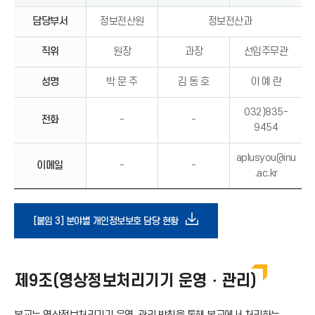
담당부서
정보전산원
정보전산과
직위
원장
과장
선임주무관
성명
박 문 주
김 동 호
이 예 란
032)835-
전화
-
-
9454
aplusyou@inu
이메일
-
-
.ac.kr
다
[붙임 3] 분야별 개인정보보호 담당 현황
운
제9조(영상정보처리기기 운영・관리)
로