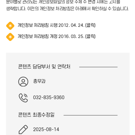
분야별로 관리되는 개인정보파일의 정보 주체 수 변경 시에는 고지를
생략합니다. 이전의 개인정보 처리방침은 아래에서 확인하실 수 있습니다.
알
개인정보 처리방침 시행 2012. 04. 24. (클릭)
림
알
개인정보 처리방침 개정 2016. 03. 25. (클릭)
(
림
*
(
아
*
이
아
콘
콘텐츠 담당부서 및
연락처
이
)
콘
)
총무과
032-835-9360
콘텐츠 최종
수정일
2025-08-14