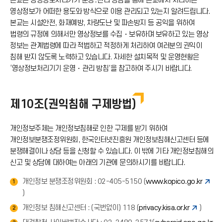
본교는 영상정보처리기기 운영․관리 방침을 통해 본교에서 처리하는
드
영상정보가 어떠한 용도와 방식으로 이용 관리되고 있는지 알려드립니다.
본교는 시설안전, 화재예방, 차량도난 및 파손방지 등 공익을 위하여
아
법령의 규정에 의해서만 영상정보를 수집・보유하며 보유하고 있는 영상
정보는 관계법령에 따라 적법하고 적정하게 처리하여 여러분의 권익이
침해 받지 않도록 노력하고 있습니다. 자세한 설치목적 및 운영현황은
이
‘영상정보처리기기 운영・관리 방침’을 참고하여 주시기 바랍니다.
콘
제10조(권익침해 구제방법)
개인정보주체는 개인정보침해로 인한 구제를 받기 위하여
개인정보분쟁조정위원회, 한국인터넷진흥원 개인정보침해신고센터 등에
분쟁해결이나 상담 등을 신청할 수 있습니다. 이 밖에 기타 개인정보침해의
신고 및 상담에 대하여는 아래의 기관에 문의하시기를 바랍니다.
개인정보 분쟁조정위원회 : 02-405-5150 (
www.kopico.go.kr
1
)
개인정보 침해신고센터 : (국번없이) 118 (
privacy.kisa.or.kr
)
2