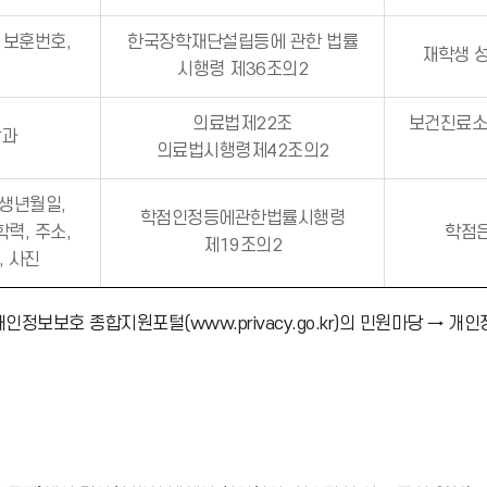
, 보훈번호,
한국장학재단설립등에 관한 법률
재학생 성
시행령 제36조의2
의료법제22조
보건진료소
학과
의료법시행령제42조의2
 생년월일,
학점인정등에관한법률시행령
학력, 주소,
학점
제19조의2
, 사진
보호 종합지원포털(www.privacy.go.kr)의 민원마당 → 개인