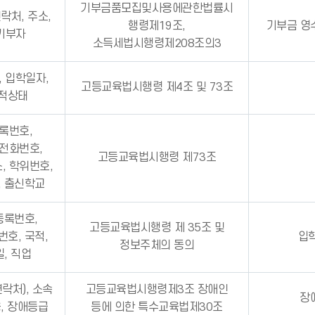
기부금품모집및사용에관한법률시
락처, 주소,
행령제19조,
기부금 영
 기부자
소득세법시행령제208조의3
, 입학일자,
고등교육법시행령 제4조 및 73조
학적상태
등록번호,
집전화번호,
고등교육법시행령 제73조
, 학위번호,
, 출신학교
등록번호,
고등교육법시행령 제 35조 및
호, 국적,
입
정보주체의 동의
, 직업
연락처), 소속
고등교육법시행령제3조 장애인
장
용, 장애등급
등에 의한 특수교육법제30조