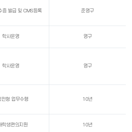
수증 발급 및 CMS등록
준영구
학사운영
영구
학사운영
영구
학전형 업무수행
10년
애학생편의지원
10년